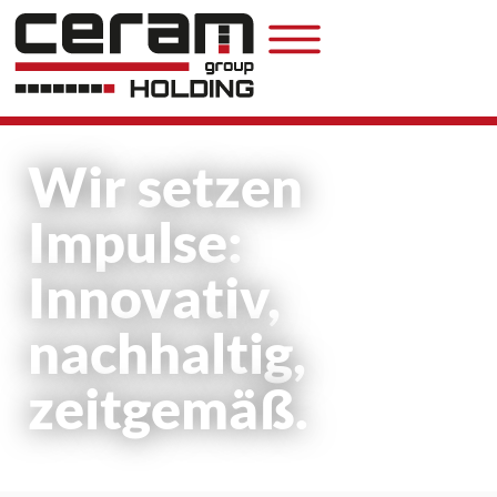
Wir setzen
Impulse:
Innovativ,
nachhaltig,
zeitgemäß.